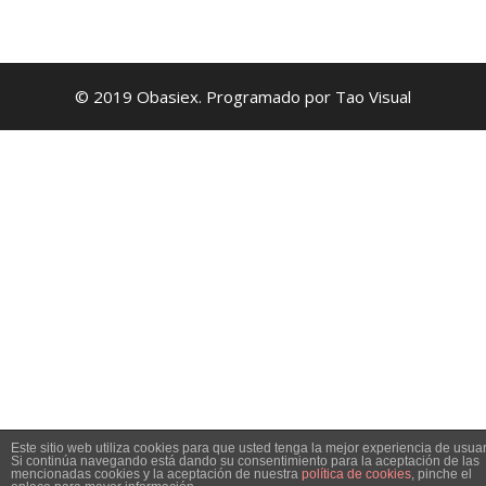
© 2019 Obasiex. Programado por Tao Visual
Este sitio web utiliza cookies para que usted tenga la mejor experiencia de usuar
Si continúa navegando está dando su consentimiento para la aceptación de las
mencionadas cookies y la aceptación de nuestra
política de cookies
, pinche el